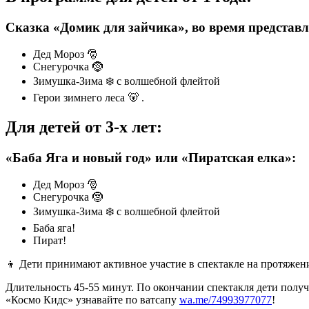
Сказка «Домик для зайчика», во время представл
Дед Мороз 🎅
Снегурочка 🤶
Зимушка-Зима ❄️ с волшебной флейтой
Герои зимнего леса 🐻 .
Для детей от 3-х лет:
«Баба Яга и новый год» или «Пиратская елка»:
Дед Мороз 🎅
Снегурочка 🤶
Зимушка-Зима ❄️ с волшебной флейтой
Баба яга!
Пират!
👦 Дети принимают активное участие в спектакле на протяжени
Длительность 45-55 минут. По окончании спектакля дети пол
«Космо Кидс» узнавайте по ватсапу
wa.me/74993977077
!