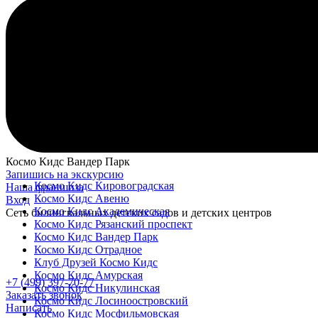
Космо Кидс Вандер Парк
Запишись на экскурсию
Космо Кидс Кировоградская
Наша франшиза
Космо Кидс Авеню
Вход
Космо Кидс Академическая
Сеть билингвальных детских садов и детских центров
Космо Кидс Рязанский проспект
Космо Кидс Вандер Парк
Космо Кидс Отрадное
Клуб Друзей Космо Кидс
Космо Кидс Амурская
+7 (499) 397-70-77
Космо Кидс Никулинская
Заказать звонок
Космо Кидс Лосиноостровский
Написать
Космо Кидс Мосфильмовская