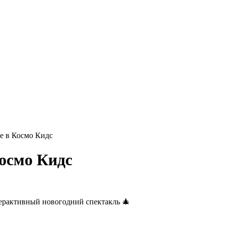
е в Космо Кидс
Космо Кидс
ерактивный новогодний спектакль 🎄