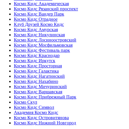
Космо Кидс Академическая
Космо Кидс Рязанский проспект
Космо Кидс Вандер Парк
Космо Кидс Отрадное
Клуб Друзей Космо Кидс
Космо Кидс Амурская
Космо Кидс Никулинская
Космо Кидс Лосиноостровский
Космо Кидс Мосфильмовская
Космо Кидс Фестиваль парк
Космо Кидс Краснодар
Космо Кидс Иркутск
Космо Кидс Просторная
Космо Кидс Галактика
Космо Кидс Нагатинский
Космо Кидс Нахабино
Космо Кидс Мичуринский
Космо Кидс Варшавская
Космо Кидс Прибрежный Парк
Космо Скул
Космо Кидс Символ
Академия Космо Кидс
Космо Кидс Островитянова
Космо Кидс Нижний Новгород